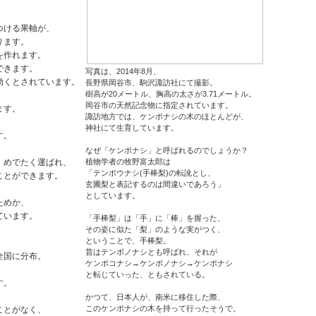
つける果軸が、
ります。
を作れます。
できます。
写真は、2014年8月、
効くとされています。
長野県岡谷市、駒沢諏訪社にて撮影。
樹高が20メートル、胸高の太さが3.71メートル。
岡谷市の天然記念物に指定されています。
ます。
諏訪地方では、ケンポナシの木のほとんどが、
神社にて生育しています。
す。
なぜ「ケンポナシ」と呼ばれるのでしょうか？
、めでたく運ばれ、
植物学者の牧野富太郎は
「テンボウナシ(手棒梨)の転訛とし、
ことができます。
玄圃梨と表記するのは間違いであろう」
としています。
ためか、
ています。
「手棒梨」は「手」に「棒」を握った、
その姿に似た「梨」のような実がつく、
ということで、手棒梨。
昔はテンボノナシとも呼ばれ、それが
全国に分布。
ケンポコナシ→ケンポノナシ→ケンポナシ
と転じていった、ともされている。
す。
かつて、日本人が、南米に移住した際、
このケンポナシの木を持って行ったそうで。
ことがなく、