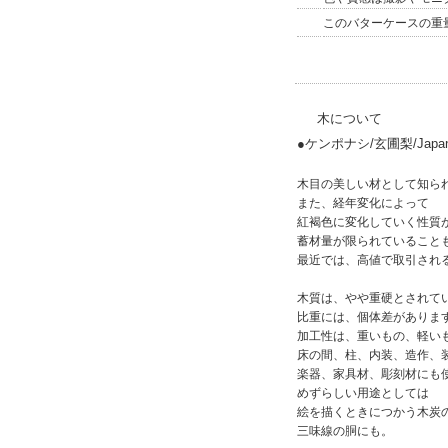
このバターケースの重量
木について
●ケンポナシ/玄圃梨/Japanese
木目の美しい材として知ら
また、経年変化によって
紅褐色に変化していく性質
蓄材量が限られていること
最近では、高値で取引され
木質は、やや重硬とされて
比重には、個体差がありま
加工性は、重いもの、軽い
床の間、柱、内装、造作、
楽器、家具材、彫刻材にも
めずらしい用途としては
絵を描くときにつかう木炭
三味線の胴にも。