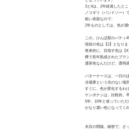
3と4は、2年経過したとこ
ノコギリ（バンドソー）
粗い表面なので、
2年ものとしては、色が濃
この、けんぽ梨のパティ45
現状の色は【2】となりま
将来的に、目指す色は【4
樽で長年熟成されたブラ
濃茶色なんだけど、透明
バターケースは、一日の
冷蔵庫という光のない場
すぐに、色が変化するわ
ケンポナシは、比較的、
5年、10年と使っていた
かなり濃い色になってく
木目の間隔、緻密で、さ