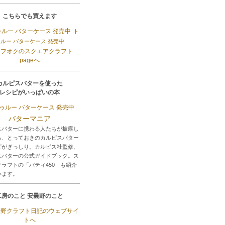
こちらでも買えます
ト
ルー バターケース 発売中
カルピスバターを使った
レシピがいっぱいの本
バターマニア
スバターに携わる人たちが披露し
る、とっておきのカルピスバター
ピがぎっしり。カルピス社監修、
スバターの公式ガイドブック。ス
ラフトの「パティ450」も紹介
います。
工房のこと 安曇野のこと