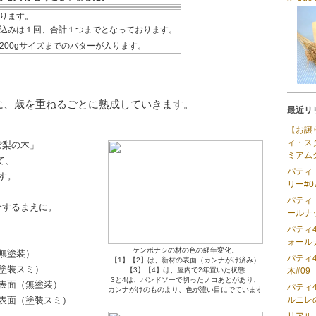
ります。
込みは１回、合計１つまでとなっております。
200gサイズまでのバターが入ります。
に、歳を重ねるごとに熟成していきます。
最近リ
【お譲
ィ・ス
ぽ梨の木」
ミアム
て、
パティ
す。
リー#
パティ
介するまえに。
ールナッ
。
パティ
ォール
ケンポナシの材の色の経年変化。
無塗装）
パティ
【1】【2】は、新材の表面（カンナがけ済み）
塗装スミ）
【3】【4】は、屋内で2年置いた状態
木#09
3と4は、バンドソーで切ったノコあとがあり、
表面（無塗装）
パティ
カンナがけのものより、色が濃い目にでています
表面（塗装スミ）
ルニレ