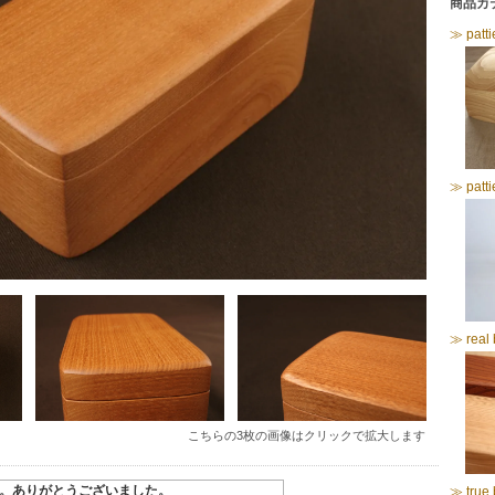
商品カ
≫ patti
≫ patt
≫ real 
こちらの3枚の画像はクリックで拡大します
。ありがとうございました。
≫ true 