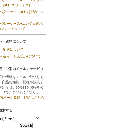
 バターケース●ブラックウォ
ット#19エリートグレード
 バターケース●けんぽ梨の木
 バターケース●エンジュの木
エコノミーグレード
い・送料について
料・配送について
入申込み・お支払いについて
売「ご案内メール」サービス
売の情報をメールで配信して
。商品の種類、樹種や販売す
お知らせ。発売日をお待ちの
、ぜひ、ご登録ください。
案内メール登録・解除はこちら
検索する