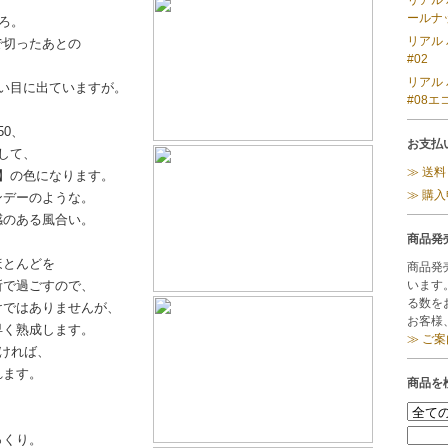
リアル
ールナ
ろ。
リアル
で切ったあとの
#02
リアル
い目に出ていますが。
#08
0、
お支払
して、
≫ 送
】の色になります。
≫ 購
ンデーのような。
感のある風合い。
商品発
ほとんどを
商品発
所で過ごすので、
います
る数を
けではありませんが、
お客様
早く熟成します。
≫ ご
だければ、
れます。
商品を
っくり。