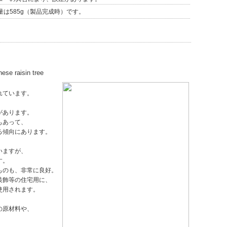
は585g（製品完成時）です。
 raisin tree
れています。
があります。
もあって、
る傾向にあります。
いますが、
す。
ものも、非常に良好。
装飾等の住宅用に、
使用されます。
の原材料や、