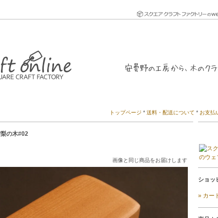
トップページ
*
送料・配送について
*
お支払
梨の木#02
画像と同じ商品をお届けします
ショッ
» カ