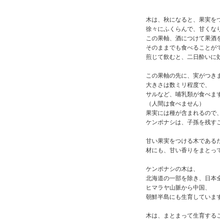
木は、秋になると、果実を
徐々にふくらんで、甘くな
この果軸、酒につけて果酒
そのままでも食べることが
煎じて飲むと、二日酔いに
この果軸の先に、実がつき
大きさは数ミリ程度で、
サルなど、哺乳類が食べま
（人間は食べません）
果実には種が含まれるので
ケンポナシは、子孫を残す
甘い果実をつける木である
材にも、甘い香りをまとっ
ケンポナシの木は、
北海道の一部を除き、日本
ヒマラヤ山脈から中国、
朝鮮半島にも生育していま
木は、まとまって生育する