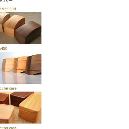
テゴリー
e standard
ie450
butter case
butter case