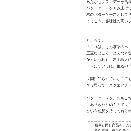
あたかもブランデーを熟
バターケースをくみ上げ
木のバターケースとして
けっこう、趣味性の高い
ところで。
「これは、けんぽ梨の木
正直なところ、どんな木
かくいう私も、木工職人
（木については、後述の
世間に知られていなくて
そう思って、スクエアク
バターケースを、あちこ
『ありきたりのものでは
という感想を持っておら
画像と同じ商品を、お
色や質感は撮影やモニ