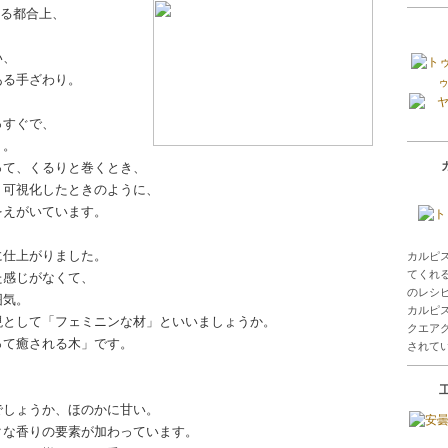
いる都合上、
、
い、
ある手ざわり。
ゥ
っすぐで、
り。
って、くるりと巻くとき、
く可視化したときのように、
をえがいています。
に仕上がりました。
カルピ
てくれ
た感じがなくて、
のレシ
囲気。
カルピ
現として「フェミニンな材」といいましょうか。
クエアク
って癒される木」です。
されて
でしょうか、ほのかに甘い。
クな香りの要素が加わっています。