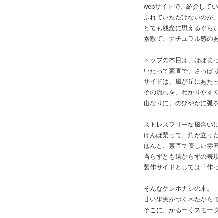
webサイトで、紹介して
ふれていただけないのが
とても残念に思えるぐら
素敵で、ナチュラル感の
トップの木目は、ほぼま
いたって素直で、さっぱ
サイドは、風が丘にあた
その流れを、わかりやす
山なりに、のびやかに弧
ストレスフリーな風合い
けんぽ梨って、角が立っ
ほんと、素直で優しい雰
当らずとも遠からずの表
製作サイドとしては「作
そんなケンポナシの木。
甘い果実がつく木だから
そこに、かるーくスモー